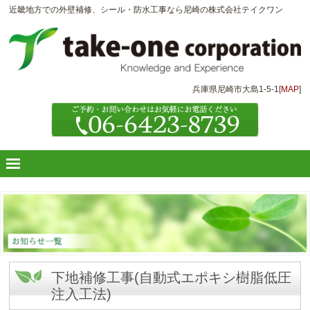
近畿地方での外壁補修、シール・防水工事なら尼崎の株式会社テイクワン
兵庫県尼崎市大島1-5-1[
MAP
]
下地補修工事(自動式エポキシ樹脂低圧
注入工法)